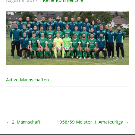
August 9, 2017
|
Keine Kommentare
Aktive Mannschaften
Post
←
2. Mannschaft
1958/59 Meister II. Amateurliga
→
navigation