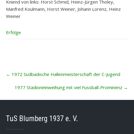
Kniend von links: Horst Schmid, Heinz-Jürgen Tholey,
Manfred Koulmann, Horst Weiner, Johann Lorenz, Heinz
Weiner
Erfolge
Post
←
1972 Südbadische Hallenmeisterschaft der C-Jugend
navigation
1977 Stadioneinweihung mit viel Fussball-Prominenz
→
TuS Blumberg 1937 e. V.